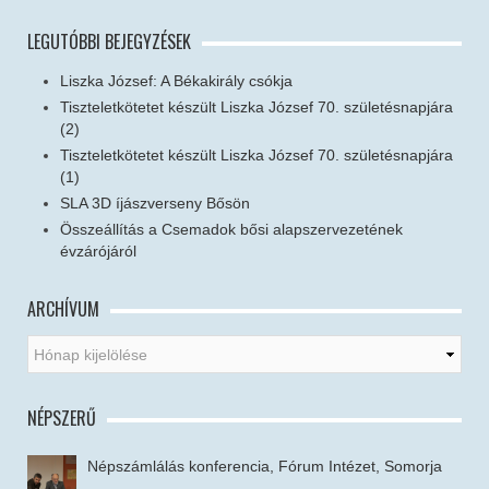
LEGUTÓBBI BEJEGYZÉSEK
Liszka József: A Békakirály csókja
Tiszteletkötetet készült Liszka József 70. születésnapjára
(2)
Tiszteletkötetet készült Liszka József 70. születésnapjára
(1)
SLA 3D íjászverseny Bősön
Összeállítás a Csemadok bősi alapszervezetének
évzárójáról
ARCHÍVUM
NÉPSZERŰ
Népszámlálás konferencia, Fórum Intézet, Somorja