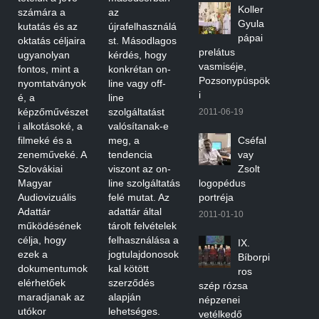
Koller
számára a
az
Gyula
kutatás és az
újrafelhasználá
pápai
oktatás céljaira
st. Másodlagos
prelátus
ugyanolyan
kérdés, hogy
vasmiséje,
fontos, mint a
konkrétan on-
Pozsonypüspök
nyomtatványok
line vagy off-
i
é, a
line
képzőművészet
szolgáltatást
2011-06-19
i alkotásoké, a
valósítanak-e
filmeké és a
meg, a
Cséfal
zeneműveké. A
tendencia
vay
Szlovákiai
viszont az on-
Zsolt
Magyar
line szolgáltatás
logopédus
Audiovizuális
felé mutat. Az
portréja
Adattár
adattár által
2011-01-10
működésének
tárolt felvételek
célja, hogy
felhasználása a
IX.
ezek a
jogtulajdonosok
Bíborpi
dokumentumok
kal kötött
ros
elérhetőek
szerződés
szép rózsa
maradjanak az
alapján
népzenei
utókor
lehetséges.
vetélkedő