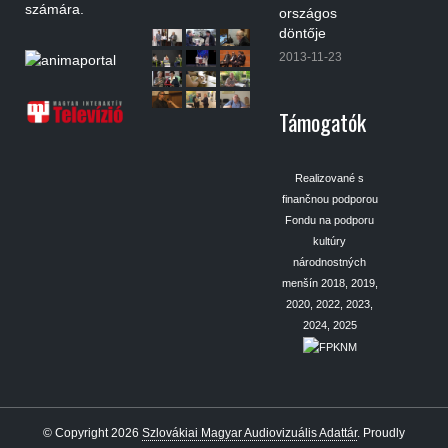
számára.
országos
döntője
2013-11-23
Támogatók
Realizované s
finančnou podporou
Fondu na podporu
kultúry
národnostných
menšín 2018, 2019,
2020, 2022, 2023,
2024, 2025
© Copyright 2026
Szlovákiai Magyar Audiovizuális Adattár
.
Proudly