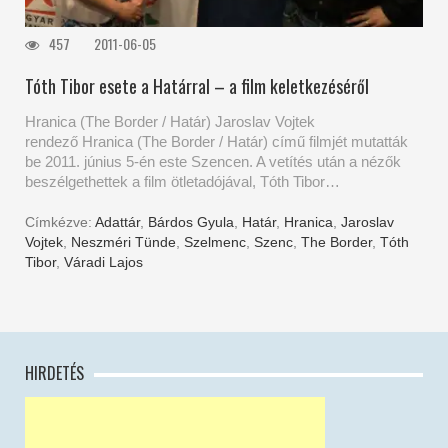
457
2011-06-05
Tóth Tibor esete a Határral – a film keletkezéséről
Hranica (The Border / Határ) Jaroslav Vojtek
rendező Hranica (The Border / Határ) című filmjét mutatták
be 2011. június 5-én este Szencen. A vetítés után a nézők
beszélgethettek a film ötletadójával, Tóth Tibor…
Címkézve:
Adattár
,
Bárdos Gyula
,
Határ
,
Hranica
,
Jaroslav
Vojtek
,
Neszméri Tünde
,
Szelmenc
,
Szenc
,
The Border
,
Tóth
Tibor
,
Váradi Lajos
HIRDETÉS