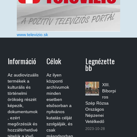
www.televizio.sk
Információ
Célok
Legnézette
Bb
Az audiovizuális
Az ilyen
termékek a
központi
XIII.
kulturális és
archívumok
Bíborpi
történelmi
minden
ros
örökség részét
esetben
Szép Rózsa
képezik,
elsősorban a
Országos
dokumentumok
nyilvános
Népzenei
, ezért
kutatás célját
Vetélkedő
megőrzésük és
szolgálják, és
2023-10-28
hozzáférhetővé
csak
tételük a jövő
másodsorban