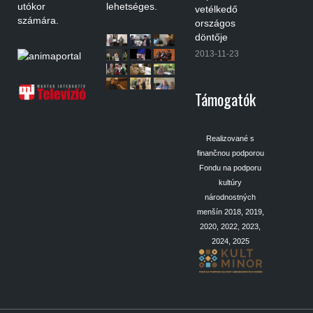
utókor
lehetséges.
vetélkedő
számára.
országos
döntője
2013-11-23
Támogatók
Realizované s
finančnou podporou
Fondu na podporu
kultúry
národnostných
menšín 2018, 2019,
2020, 2022, 2023,
2024, 2025