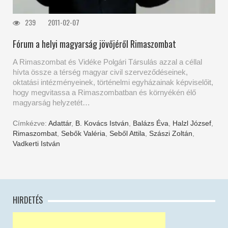
239
2011-02-07
Fórum a helyi magyarság jövőjéről Rimaszombat
A Rimaszombat és Vidéke Polgári Társulás azzal a céllal
hívta össze a térség magyar civil szerveződéseinek,
oktatási intézményeinek, történelmi egyházainak képviselőit,
hogy megvitassa a Rimaszombatban és környékén élő
magyarság helyzetét…
Címkézve:
Adattár
,
B. Kovács István
,
Balázs Éva
,
Halzl József
,
Rimaszombat
,
Sebők Valéria
,
Seből Attila
,
Szászi Zoltán
,
Vadkerti István
HIRDETÉS