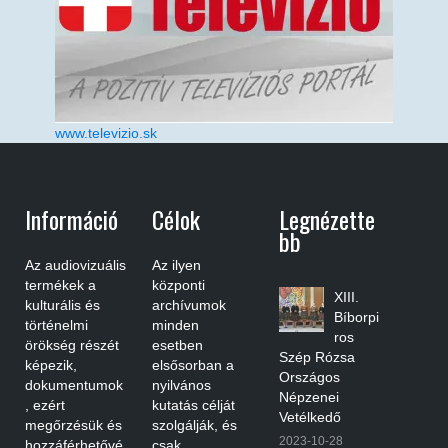
www.televizio.sk
Információ
Célok
Legnézette
Bb
Az audiovizuális
Az ilyen
termékek a
központi
XIII.
kulturális és
archívumok
Bíborpi
történelmi
minden
ros
örökség részét
esetben
Szép Rózsa
képezik,
elsősorban a
Országos
dokumentumok
nyilvános
Népzenei
, ezért
kutatás célját
Vetélkedő
megőrzésük és
szolgálják, és
2023-10-28
hozzáférhetővé
csak