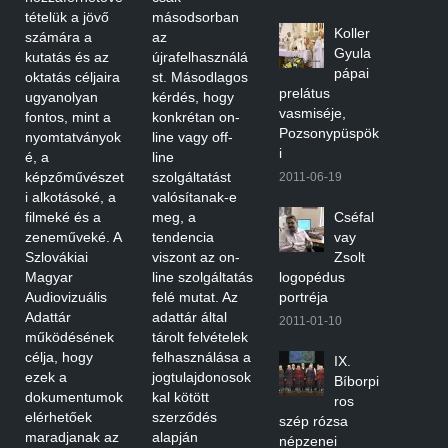
tételük a jövő
másodsorban
Koller
számára a
az
Gyula
kutatás és az
újrafelhasználá
pápai
oktatás céljaira
st. Másodlagos
prelátus
ugyanolyan
kérdés, hogy
vasmiséje,
fontos, mint a
konkrétan on-
Pozsonypüspök
nyomtatványok
line vagy off-
i
é, a
line
képzőművészet
szolgáltatást
2011-06-19
i alkotásoké, a
valósítanak-e
filmeké és a
meg, a
Cséfal
zeneműveké. A
tendencia
vay
Szlovákiai
viszont az on-
Zsolt
Magyar
line szolgáltatás
logopédus
Audiovizuális
felé mutat. Az
portréja
Adattár
adattár által
2011-01-10
működésének
tárolt felvételek
célja, hogy
felhasználása a
IX.
ezek a
jogtulajdonosok
Bíborpi
dokumentumok
kal kötött
ros
elérhetőek
szerződés
szép rózsa
maradjanak az
alapján
népzenei