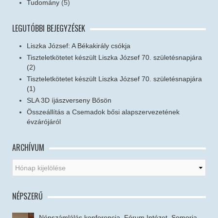
Tudomány
(5)
LEGUTÓBBI BEJEGYZÉSEK
Liszka József: A Békakirály csókja
Tiszteletkötetet készült Liszka József 70. születésnapjára
(2)
Tiszteletkötetet készült Liszka József 70. születésnapjára
(1)
SLA 3D íjászverseny Bősön
Összeállítás a Csemadok bősi alapszervezetének
évzárójáról
ARCHÍVUM
NÉPSZERŰ
Népszámlálás konferencia, Fórum Intézet, Somorja