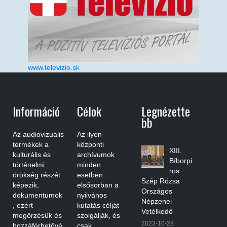
www.televizio.sk
Információ
Célok
Legnézette
Bb
Az audiovizuális
Az ilyen
termékek a
központi
XIII.
kulturális és
archívumok
Bíborpi
történelmi
minden
ros
örökség részét
esetben
Szép Rózsa
képezik,
elsősorban a
Országos
dokumentumok
nyilvános
Népzenei
, ezért
kutatás célját
Vetélkedő
megőrzésük és
szolgálják, és
2023-10-28
hozzáférhetővé
csak