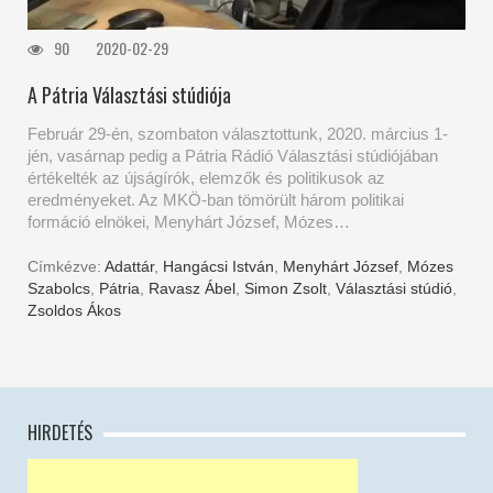
90
2020-02-29
A Pátria Választási stúdiója
Február 29-én, szombaton választottunk, 2020. március 1-
jén, vasárnap pedig a Pátria Rádió Választási stúdiójában
értékelték az újságírók, elemzők és politikusok az
eredményeket. Az MKÖ-ban tömörült három politikai
formáció elnökei, Menyhárt József, Mózes…
Címkézve:
Adattár
,
Hangácsi István
,
Menyhárt József
,
Mózes
Szabolcs
,
Pátria
,
Ravasz Ábel
,
Simon Zsolt
,
Választási stúdió
,
Zsoldos Ákos
HIRDETÉS