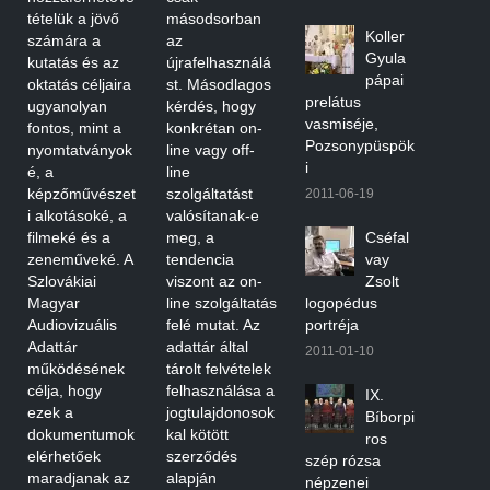
tételük a jövő
másodsorban
Koller
számára a
az
Gyula
kutatás és az
újrafelhasználá
pápai
oktatás céljaira
st. Másodlagos
prelátus
ugyanolyan
kérdés, hogy
vasmiséje,
fontos, mint a
konkrétan on-
Pozsonypüspök
nyomtatványok
line vagy off-
i
é, a
line
képzőművészet
szolgáltatást
2011-06-19
i alkotásoké, a
valósítanak-e
filmeké és a
meg, a
Cséfal
zeneműveké. A
tendencia
vay
Szlovákiai
viszont az on-
Zsolt
Magyar
line szolgáltatás
logopédus
Audiovizuális
felé mutat. Az
portréja
Adattár
adattár által
2011-01-10
működésének
tárolt felvételek
célja, hogy
felhasználása a
IX.
ezek a
jogtulajdonosok
Bíborpi
dokumentumok
kal kötött
ros
elérhetőek
szerződés
szép rózsa
maradjanak az
alapján
népzenei