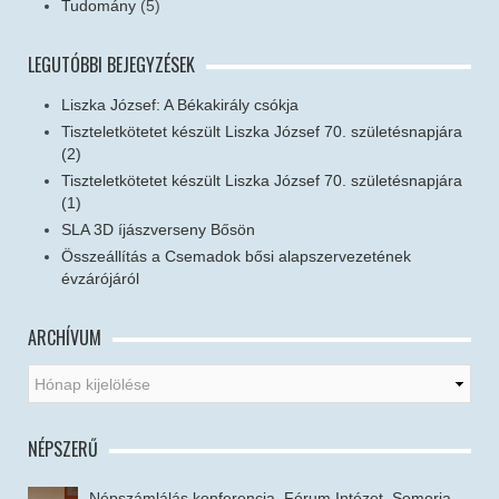
Tudomány
(5)
LEGUTÓBBI BEJEGYZÉSEK
Liszka József: A Békakirály csókja
Tiszteletkötetet készült Liszka József 70. születésnapjára
(2)
Tiszteletkötetet készült Liszka József 70. születésnapjára
(1)
SLA 3D íjászverseny Bősön
Összeállítás a Csemadok bősi alapszervezetének
évzárójáról
ARCHÍVUM
NÉPSZERŰ
Népszámlálás konferencia, Fórum Intézet, Somorja