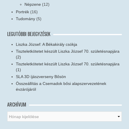
Népzene
(12)
Portrék
(16)
Tudomány
(5)
LEGUTÓBBI BEJEGYZÉSEK
Liszka József: A Békakirály csókja
Tiszteletkötetet készült Liszka József 70. születésnapjára
(2)
Tiszteletkötetet készült Liszka József 70. születésnapjára
(1)
SLA 3D íjászverseny Bősön
Összeállítás a Csemadok bősi alapszervezetének
évzárójáról
ARCHÍVUM