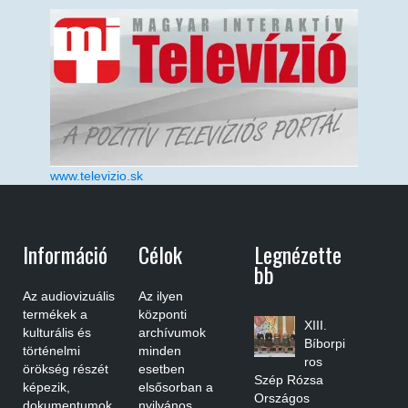
www.televizio.sk
Információ
Célok
Legnézette
Bb
Az audiovizuális
Az ilyen
termékek a
központi
XIII.
kulturális és
archívumok
Bíborpi
történelmi
minden
ros
örökség részét
esetben
Szép Rózsa
képezik,
elsősorban a
Országos
dokumentumok
nyilvános