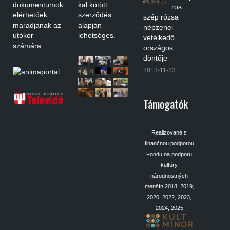
dokumentumok
kal kötött
ros
elérhetőek
szerződés
szép rózsa
maradjanak az
alapján
népzenei
utókor
lehetséges.
vetélkedő
számára.
országos
döntője
2013-11-23
Támogatók
Realizované s
finančnou podporou
Fondu na podporu
kultúry
národnostných
menšín 2018, 2019,
2020, 2022, 2023,
2024, 2025