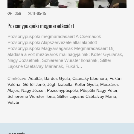
356
2011-05-15
Pozsonypüspöki megmaradásáért
Pozsonypüspöki megmaradásáért A Csemadok
Pozsonypüspöki Alapszervezete által alapított
Pozsonypüspöki Magyarságának Megmaradásáért Díj
átadása a volt mezőváros mai nagyjainak: Koller Gyulának,
Nagy Józsefnek, Schiererné Wurster Ilonának, Stifter
Lajosné Cséfalvay Máriának, Fukári…
Címkézve:
Adattár
,
Bárdos Gyula
,
Csanaky Eleonóra
,
Fukári
Valéria
,
Görföl Jenő
,
Jégh Izabella
,
Koller Gyula
,
Mészáros
Alajos
,
Nagy József
,
Pozsonypüspöki
,
Püspöki Nagy Péter
,
Schiererné Wurster Ilona
,
Stifter Lajosné Cséfalvay Mária
,
Vetvár