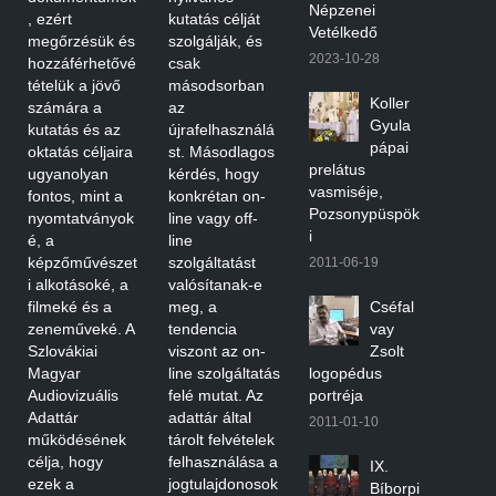
Népzenei
, ezért
kutatás célját
Vetélkedő
megőrzésük és
szolgálják, és
2023-10-28
hozzáférhetővé
csak
tételük a jövő
másodsorban
Koller
számára a
az
Gyula
kutatás és az
újrafelhasználá
pápai
oktatás céljaira
st. Másodlagos
prelátus
ugyanolyan
kérdés, hogy
vasmiséje,
fontos, mint a
konkrétan on-
Pozsonypüspök
nyomtatványok
line vagy off-
i
é, a
line
képzőművészet
szolgáltatást
2011-06-19
i alkotásoké, a
valósítanak-e
filmeké és a
meg, a
Cséfal
zeneműveké. A
tendencia
vay
Szlovákiai
viszont az on-
Zsolt
Magyar
line szolgáltatás
logopédus
Audiovizuális
felé mutat. Az
portréja
Adattár
adattár által
2011-01-10
működésének
tárolt felvételek
célja, hogy
felhasználása a
IX.
ezek a
jogtulajdonosok
Bíborpi