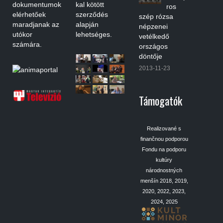
dokumentumok
kal kötött
ros
elérhetőek
szerződés
szép rózsa
maradjanak az
alapján
népzenei
utókor
lehetséges.
vetélkedő
számára.
országos
döntője
2013-11-23
Támogatók
Realizované s
finančnou podporou
Fondu na podporu
kultúry
národnostných
menšín 2018, 2019,
2020, 2022, 2023,
2024, 2025