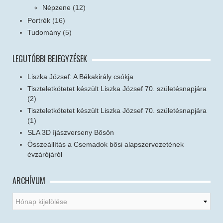
Népzene
(12)
Portrék
(16)
Tudomány
(5)
LEGUTÓBBI BEJEGYZÉSEK
Liszka József: A Békakirály csókja
Tiszteletkötetet készült Liszka József 70. születésnapjára
(2)
Tiszteletkötetet készült Liszka József 70. születésnapjára
(1)
SLA 3D íjászverseny Bősön
Összeállítás a Csemadok bősi alapszervezetének
évzárójáról
ARCHÍVUM