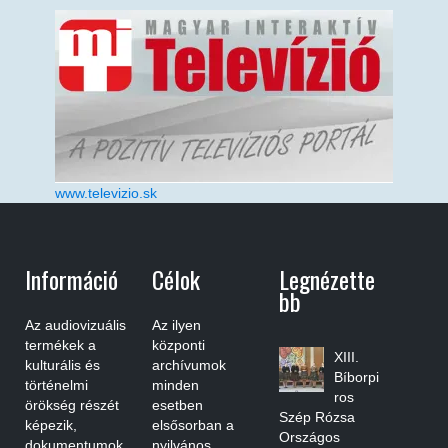
www.televizio.sk
Információ
Célok
Legnézette
Bb
Az audiovizuális
Az ilyen
termékek a
központi
XIII.
kulturális és
archívumok
Bíborpi
történelmi
minden
ros
örökség részét
esetben
Szép Rózsa
képezik,
elsősorban a
Országos
dokumentumok
nyilvános