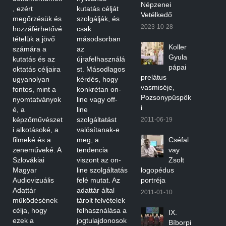
Népzenei
, ezért
kutatás célját
Vetélkedő
megőrzésük és
szolgálják, és
2023-10-28
hozzáférhetővé
csak
tételük a jövő
másodsorban
Koller
számára a
az
Gyula
kutatás és az
újrafelhasználá
pápai
oktatás céljaira
st. Másodlagos
prelátus
ugyanolyan
kérdés, hogy
vasmiséje,
fontos, mint a
konkrétan on-
Pozsonypüspök
nyomtatványok
line vagy off-
i
é, a
line
képzőművészet
szolgáltatást
2011-06-19
i alkotásoké, a
valósítanak-e
filmeké és a
meg, a
Cséfal
zeneműveké. A
tendencia
vay
Szlovákiai
viszont az on-
Zsolt
Magyar
line szolgáltatás
logopédus
Audiovizuális
felé mutat. Az
portréja
Adattár
adattár által
2011-01-10
működésének
tárolt felvételek
célja, hogy
felhasználása a
IX.
ezek a
jogtulajdonosok
Bíborpi