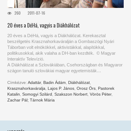
260
2011-07-16
20 éves a DéHá, vagyis a Diákhálózat
20 éves a DéHá, vagyis a Diákhálózat. Kerekasztal
beszélgetés Krasznahorkaváralján a Gombaszögi Nyári
Táborban volt elnökökkel, aktivistákkal, alapítókkal,
politikusokkal, akik valaha a DH-ban kezdték. © Magyar
Interaktív Televízió.
A Diákhálózat a Szlovákiában, Csehországban és Magyaror
szágon tanuló szlovákiai magyar egyetemisták…
Címkézve:
Adattár
,
Badin Ádám
,
Diákhálózat
,
Krasznahorkaváralja
,
Lajos P. János
,
Orosz Örs
,
Pastorek
Katalin
,
Somogyi Szilárd
,
Szakszon Norbert
,
Vörös Péter
,
Zachar Pál; Tárnok Mária