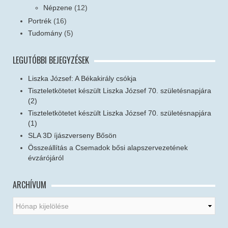
Népzene
(12)
Portrék
(16)
Tudomány
(5)
LEGUTÓBBI BEJEGYZÉSEK
Liszka József: A Békakirály csókja
Tiszteletkötetet készült Liszka József 70. születésnapjára
(2)
Tiszteletkötetet készült Liszka József 70. születésnapjára
(1)
SLA 3D íjászverseny Bősön
Összeállítás a Csemadok bősi alapszervezetének
évzárójáról
ARCHÍVUM