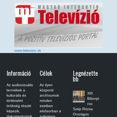
www.televizio.sk
Információ
Célok
Legnézette
Bb
Az audiovizuális
Az ilyen
termékek a
központi
XIII.
kulturális és
archívumok
Bíborpi
történelmi
minden
ros
örökség részét
esetben
Szép Rózsa
képezik,
elsősorban a
Országos
dokumentumok
nyilvános