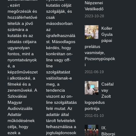
Népzenei
, ezért
kutatás célját
Vetélkedő
megőrzésük és
szolgálják, és
2023-10-28
hozzáférhetővé
csak
tételük a jövő
másodsorban
Koller
számára a
az
Gyula
kutatás és az
újrafelhasználá
pápai
oktatás céljaira
st. Másodlagos
prelátus
ugyanolyan
kérdés, hogy
vasmiséje,
fontos, mint a
konkrétan on-
Pozsonypüspök
nyomtatványok
line vagy off-
i
é, a
line
képzőművészet
szolgáltatást
2011-06-19
i alkotásoké, a
valósítanak-e
filmeké és a
meg, a
Cséfal
zeneműveké. A
tendencia
vay
Szlovákiai
viszont az on-
Zsolt
Magyar
line szolgáltatás
logopédus
Audiovizuális
felé mutat. Az
portréja
Adattár
adattár által
2011-01-10
működésének
tárolt felvételek
célja, hogy
felhasználása a
IX.
ezek a
jogtulajdonosok
Bíborpi