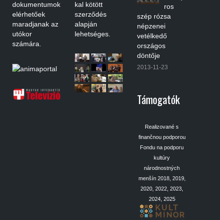
dokumentumok
kal kötött
ros
elérhetőek
szerződés
szép rózsa
maradjanak az
alapján
népzenei
utókor
lehetséges.
vetélkedő
számára.
országos
döntője
2013-11-23
Támogatók
Realizované s
finančnou podporou
Fondu na podporu
kultúry
národnostných
menšín 2018, 2019,
2020, 2022, 2023,
2024, 2025