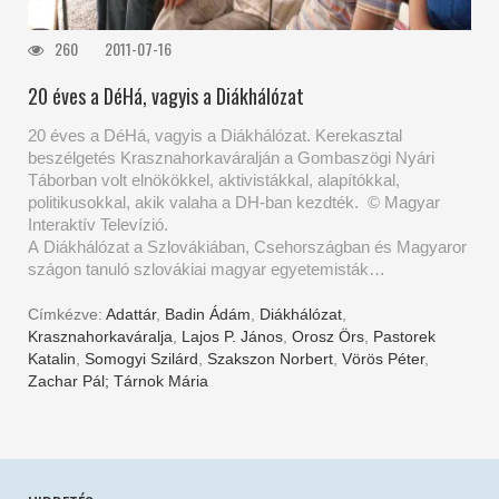
260
2011-07-16
20 éves a DéHá, vagyis a Diákhálózat
20 éves a DéHá, vagyis a Diákhálózat. Kerekasztal
beszélgetés Krasznahorkaváralján a Gombaszögi Nyári
Táborban volt elnökökkel, aktivistákkal, alapítókkal,
politikusokkal, akik valaha a DH-ban kezdték. © Magyar
Interaktív Televízió.
A Diákhálózat a Szlovákiában, Csehországban és Magyaror
szágon tanuló szlovákiai magyar egyetemisták…
Címkézve:
Adattár
,
Badin Ádám
,
Diákhálózat
,
Krasznahorkaváralja
,
Lajos P. János
,
Orosz Örs
,
Pastorek
Katalin
,
Somogyi Szilárd
,
Szakszon Norbert
,
Vörös Péter
,
Zachar Pál; Tárnok Mária