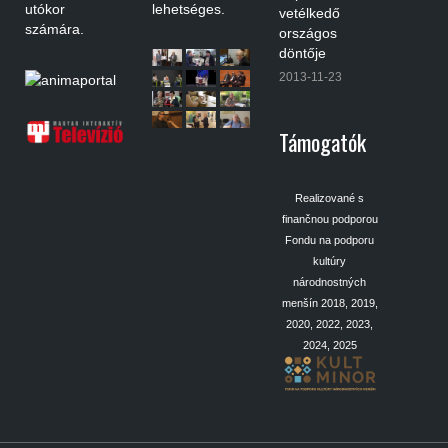
utókor
lehetséges.
vetélkedő
számára.
országos
döntője
2013-11-23
Támogatók
Realizované s
finančnou podporou
Fondu na podporu
kultúry
národnostných
menšín 2018, 2019,
2020, 2022, 2023,
2024, 2025