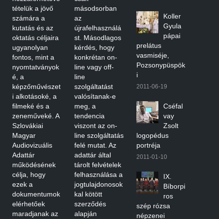
tételük a jövő
másodsorban
Koller
számára a
az
Gyula
kutatás és az
újrafelhasználá
pápai
oktatás céljaira
st. Másodlagos
prelátus
ugyanolyan
kérdés, hogy
vasmiséje,
fontos, mint a
konkrétan on-
Pozsonypüspök
nyomtatványok
line vagy off-
i
é, a
line
képzőművészet
szolgáltatást
2011-06-19
i alkotásoké, a
valósítanak-e
filmeké és a
meg, a
Cséfal
zeneműveké. A
tendencia
vay
Szlovákiai
viszont az on-
Zsolt
Magyar
line szolgáltatás
logopédus
Audiovizuális
felé mutat. Az
portréja
Adattár
adattár által
2011-01-10
működésének
tárolt felvételek
célja, hogy
felhasználása a
IX.
ezek a
jogtulajdonosok
Bíborpi
dokumentumok
kal kötött
ros
elérhetőek
szerződés
szép rózsa
maradjanak az
alapján
népzenei