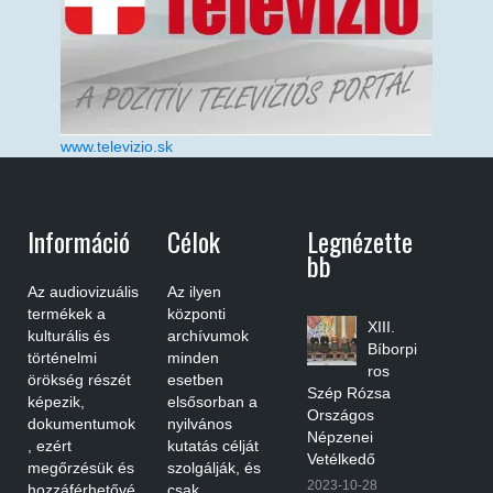
www.televizio.sk
Információ
Célok
Legnézette
Bb
Az audiovizuális
Az ilyen
termékek a
központi
XIII.
kulturális és
archívumok
Bíborpi
történelmi
minden
ros
örökség részét
esetben
Szép Rózsa
képezik,
elsősorban a
Országos
dokumentumok
nyilvános
Népzenei
, ezért
kutatás célját
Vetélkedő
megőrzésük és
szolgálják, és
2023-10-28
hozzáférhetővé
csak