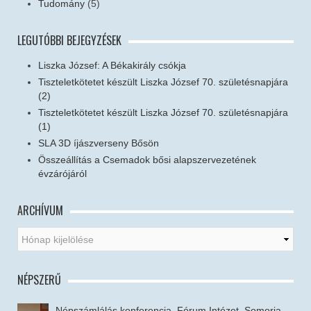
Tudomány
(5)
LEGUTÓBBI BEJEGYZÉSEK
Liszka József: A Békakirály csókja
Tiszteletkötetet készült Liszka József 70. születésnapjára
(2)
Tiszteletkötetet készült Liszka József 70. születésnapjára
(1)
SLA 3D íjászverseny Bősön
Összeállítás a Csemadok bősi alapszervezetének
évzárójáról
ARCHÍVUM
NÉPSZERŰ
Népszámlálás konferencia, Fórum Intézet, Somorja