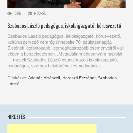
586
2011-03-26
Szabados László pedagógus, iskolaigazgató, kórusvezető
Szabados László pedagógus, iskolaigazgató, kórusvezető,
kultúraszervező nemrég ünnepelte 70. születésnapját.
Életének legfontosabb, legmeghatározóbb eseményeiről vall
ebben a beszélgetésben. „Megtaláltam édesanyám naplóját
— meséli Szabados László nyugalmazott iskolaigazgató,
pedagógus, számos helytörténeti és pedagógiai…
Címkézve:
Adattár
,
Alsószeli
,
Haraszti Erzsébet
,
Szabados
László
HIRDETÉS