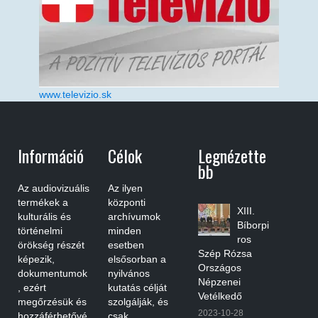
www.televizio.sk
Információ
Célok
Legnézette
Bb
Az audiovizuális
Az ilyen
termékek a
központi
XIII.
kulturális és
archívumok
Bíborpi
történelmi
minden
ros
örökség részét
esetben
Szép Rózsa
képezik,
elsősorban a
Országos
dokumentumok
nyilvános
Népzenei
, ezért
kutatás célját
Vetélkedő
megőrzésük és
szolgálják, és
2023-10-28
hozzáférhetővé
csak