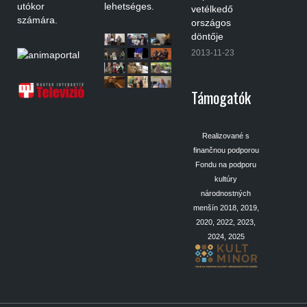
utókor
lehetséges.
vetélkedő
számára.
országos
döntője
2013-11-23
Támogatók
Realizované s
finančnou podporou
Fondu na podporu
kultúry
národnostných
menšín 2018, 2019,
2020, 2022, 2023,
2024, 2025