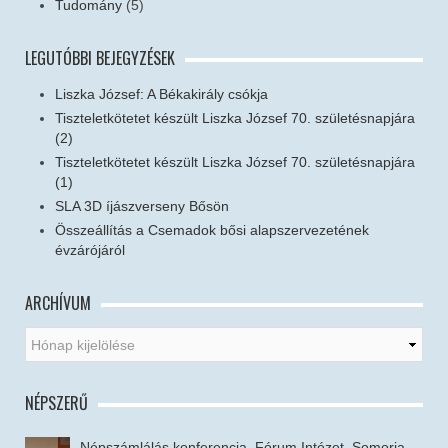
Tudomány
(5)
LEGUTÓBBI BEJEGYZÉSEK
Liszka József: A Békakirály csókja
Tiszteletkötetet készült Liszka József 70. születésnapjára
(2)
Tiszteletkötetet készült Liszka József 70. születésnapjára
(1)
SLA 3D íjászverseny Bősön
Összeállítás a Csemadok bősi alapszervezetének
évzárójáról
ARCHÍVUM
NÉPSZERŰ
Népszámlálás konferencia, Fórum Intézet, Somorja