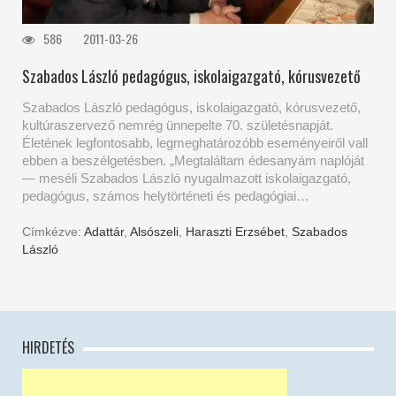
586
2011-03-26
Szabados László pedagógus, iskolaigazgató, kórusvezető
Szabados László pedagógus, iskolaigazgató, kórusvezető,
kultúraszervező nemrég ünnepelte 70. születésnapját.
Életének legfontosabb, legmeghatározóbb eseményeiről vall
ebben a beszélgetésben. „Megtaláltam édesanyám naplóját
— meséli Szabados László nyugalmazott iskolaigazgató,
pedagógus, számos helytörténeti és pedagógiai…
Címkézve:
Adattár
,
Alsószeli
,
Haraszti Erzsébet
,
Szabados
László
HIRDETÉS