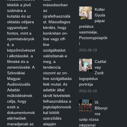
tételük a jövő
másodsorban
Koller
számára a
az
Gyula
kutatás és az
újrafelhasználá
pápai
oktatás céljaira
st. Másodlagos
prelátus
ugyanolyan
kérdés, hogy
vasmiséje,
fontos, mint a
konkrétan on-
Pozsonypüspök
nyomtatványok
line vagy off-
i
é, a
line
képzőművészet
szolgáltatást
2011-06-19
i alkotásoké, a
valósítanak-e
filmeké és a
meg, a
Cséfal
zeneműveké. A
tendencia
vay
Szlovákiai
viszont az on-
Zsolt
Magyar
line szolgáltatás
logopédus
Audiovizuális
felé mutat. Az
portréja
Adattár
adattár által
2011-01-10
működésének
tárolt felvételek
célja, hogy
felhasználása a
IX.
ezek a
jogtulajdonosok
Bíborpi
dokumentumok
kal kötött
ros
elérhetőek
szerződés
szép rózsa
maradjanak az
alapján
népzenei