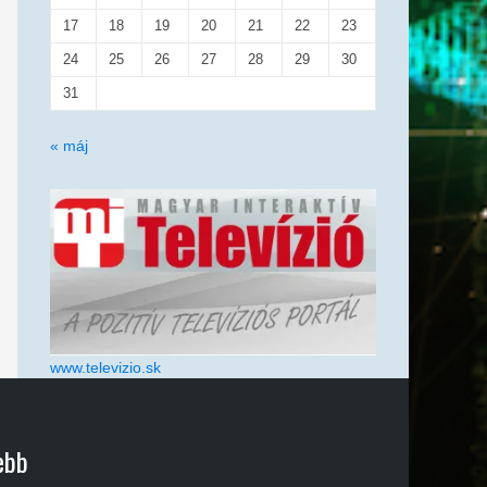
17
18
19
20
21
22
23
24
25
26
27
28
29
30
31
« máj
www.televizio.sk
ebb