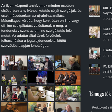
Az ilyen központi archívumok minden esetben
XIII.
elsősorban a nyilvános kutatás célját szolgálják, és
Népze
csak másodsorban az újrafelhasználást.
2023-
Másodlagos kérdés, hogy konkrétan on-line vagy
off-line szolgáltatást valósítanak-e meg, a
Kolle
tendencia viszont az on-line szolgáltatás felé
Pozso
mutat. Az adattár által tárolt felvételek
2011-
felhasználása a jogtulajdonosokkal kötött
szerződés alapján lehetséges.
Cséfa
2011-
IX. B
vetél
2013-
Támogatók
Realizované s f