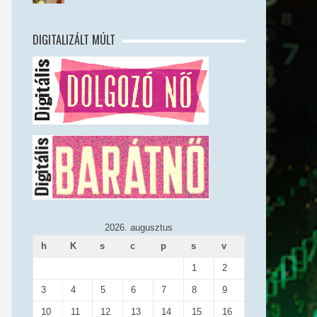
DIGITALIZÁLT MÚLT
2026. augusztus
h
K
s
c
p
s
v
1
2
3
4
5
6
7
8
9
10
11
12
13
14
15
16