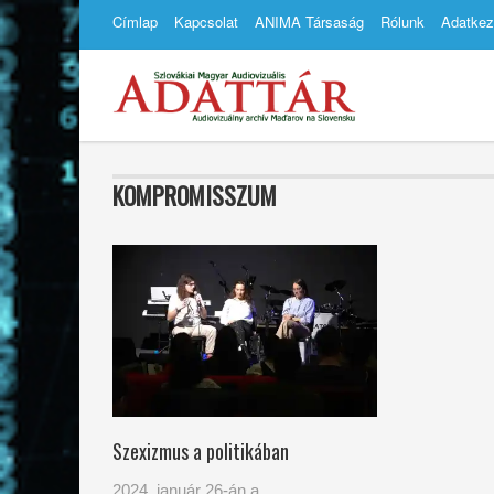
Címlap
Kapcsolat
ANIMA Társaság
Rólunk
Adatkez
KOMPROMISSZUM
Szexizmus a politikában
2024. január 26-án a