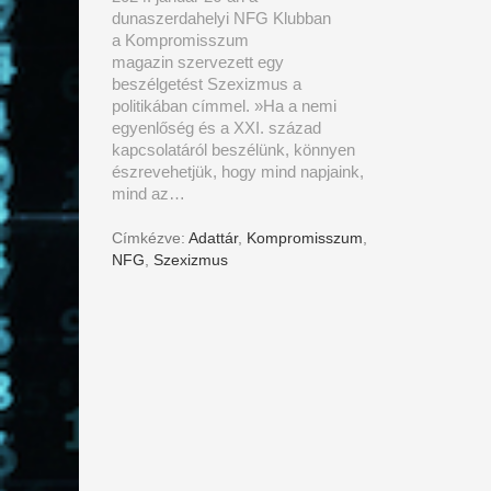
dunaszerdahelyi NFG Klubban
a Kompromisszum
magazin szervezett egy
beszélgetést Szexizmus a
politikában címmel. »Ha a nemi
egyenlőség és a XXI. század
kapcsolatáról beszélünk, könnyen
észrevehetjük, hogy mind napjaink,
mind az…
Címkézve:
Adattár
,
Kompromisszum
,
NFG
,
Szexizmus