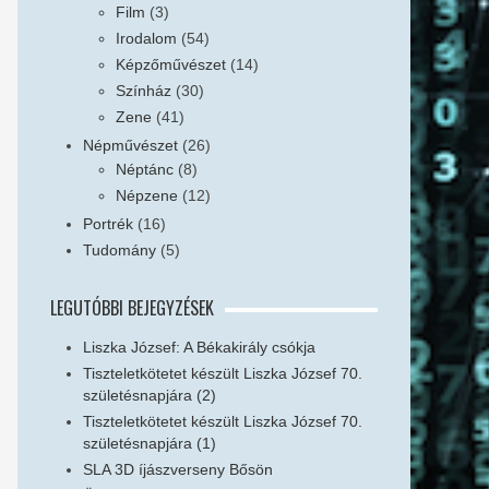
Film
(3)
Irodalom
(54)
Képzőművészet
(14)
Színház
(30)
Zene
(41)
Népművészet
(26)
Néptánc
(8)
Népzene
(12)
Portrék
(16)
Tudomány
(5)
LEGUTÓBBI BEJEGYZÉSEK
Liszka József: A Békakirály csókja
Tiszteletkötetet készült Liszka József 70.
születésnapjára (2)
Tiszteletkötetet készült Liszka József 70.
születésnapjára (1)
SLA 3D íjászverseny Bősön