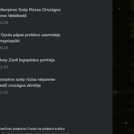
 Bíborpiros Szép Rózsa Országos
nei Vetélkedő
10-28
r Gyula pápai prelátus vasmiséje,
nypüspöki
06-19
lvay Zsolt logopédus portréja
01-10
íborpiros szép rózsa népzenei
kedő országos döntője
11-23
inančnou podporou Fondu na podporu kultúry