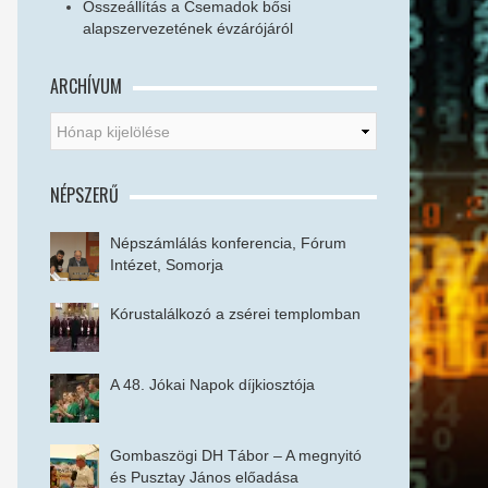
Összeállítás a Csemadok bősi
alapszervezetének évzárójáról
ARCHÍVUM
NÉPSZERŰ
Népszámlálás konferencia, Fórum
Intézet, Somorja
Kórustalálkozó a zsérei templomban
A 48. Jókai Napok díjkiosztója
Gombaszögi DH Tábor – A megnyitó
és Pusztay János előadása