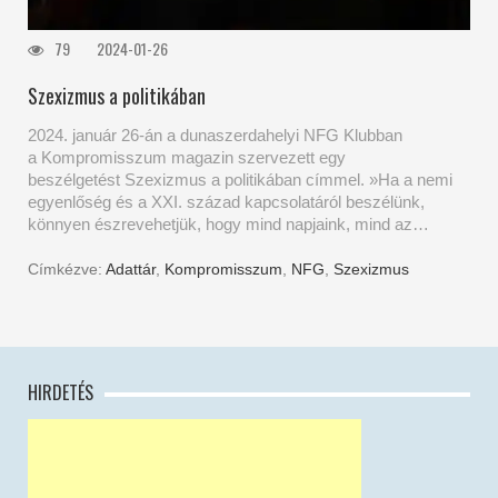
79
2024-01-26
Szexizmus a politikában
2024. január 26-án a dunaszerdahelyi NFG Klubban
a Kompromisszum magazin szervezett egy
beszélgetést Szexizmus a politikában címmel. »Ha a nemi
egyenlőség és a XXI. század kapcsolatáról beszélünk,
könnyen észrevehetjük, hogy mind napjaink, mind az…
Címkézve:
Adattár
,
Kompromisszum
,
NFG
,
Szexizmus
HIRDETÉS