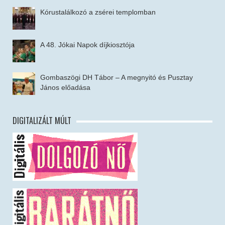
Kórustalálkozó a zsérei templomban
A 48. Jókai Napok díjkiosztója
Gombaszögi DH Tábor – A megnyitó és Pusztay
János előadása
DIGITALIZÁLT MÚLT