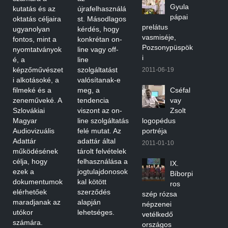
Gyula
kutatás és az
újrafelhasználá
pápai
oktatás céljaira
st. Másodlagos
prelátus
ugyanolyan
kérdés, hogy
vasmiséje,
fontos, mint a
konkrétan on-
Pozsonypüspök
nyomtatványok
line vagy off-
i
é, a
line
képzőművészet
szolgáltatást
2011-06-19
i alkotásoké, a
valósítanak-e
filmeké és a
meg, a
Cséfal
zeneműveké. A
tendencia
vay
Szlovákiai
viszont az on-
Zsolt
Magyar
line szolgáltatás
logopédus
Audiovizuális
felé mutat. Az
portréja
Adattár
adattár által
2011-01-10
működésének
tárolt felvételek
célja, hogy
felhasználása a
IX.
ezek a
jogtulajdonosok
Bíborpi
dokumentumok
kal kötött
ros
elérhetőek
szerződés
szép rózsa
maradjanak az
alapján
népzenei
utókor
lehetséges.
vetélkedő
számára.
országos