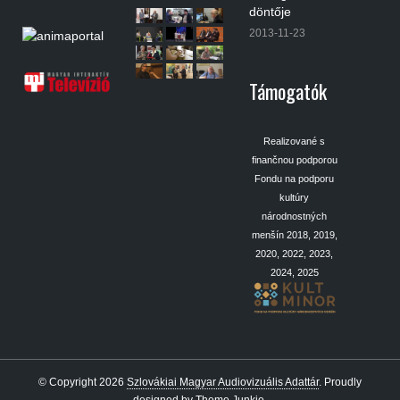
döntője
2013-11-23
Támogatók
Realizované s
finančnou podporou
Fondu na podporu
kultúry
národnostných
menšín 2018, 2019,
2020, 2022, 2023,
2024, 2025
© Copyright 2026
Szlovákiai Magyar Audiovizuális Adattár
.
Proudly
designed by
Theme Junkie
.