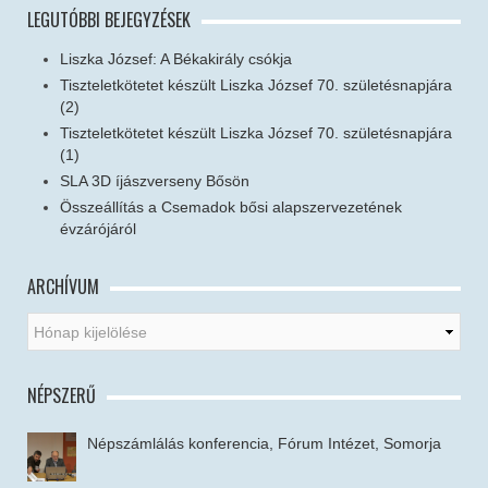
LEGUTÓBBI BEJEGYZÉSEK
Liszka József: A Békakirály csókja
Tiszteletkötetet készült Liszka József 70. születésnapjára
(2)
Tiszteletkötetet készült Liszka József 70. születésnapjára
(1)
SLA 3D íjászverseny Bősön
Összeállítás a Csemadok bősi alapszervezetének
évzárójáról
ARCHÍVUM
NÉPSZERŰ
Népszámlálás konferencia, Fórum Intézet, Somorja