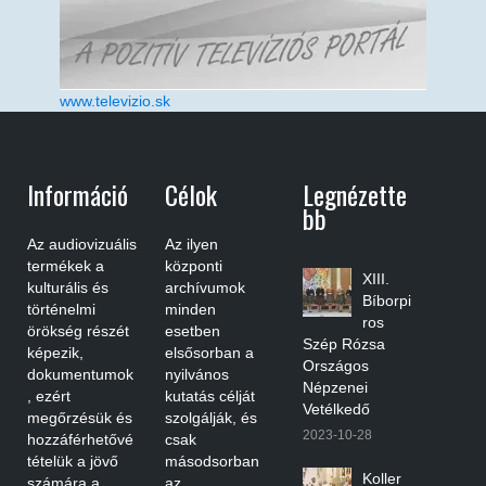
www.televizio.sk
Információ
Célok
Legnézette
Bb
Az audiovizuális
Az ilyen
termékek a
központi
XIII.
kulturális és
archívumok
Bíborpi
történelmi
minden
ros
örökség részét
esetben
Szép Rózsa
képezik,
elsősorban a
Országos
dokumentumok
nyilvános
Népzenei
, ezért
kutatás célját
Vetélkedő
megőrzésük és
szolgálják, és
2023-10-28
hozzáférhetővé
csak
tételük a jövő
másodsorban
Koller
számára a
az