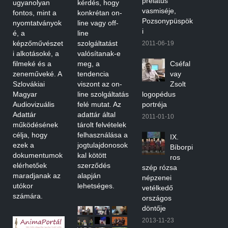
prelátus
ugyanolyan
kérdés, hogy
vasmiséje,
fontos, mint a
konkrétan on-
Pozsonypüspök
nyomtatványok
line vagy off-
i
é, a
line
képzőművészet
szolgáltatást
2011-06-19
i alkotásoké, a
valósítanak-e
filmeké és a
meg, a
Cséfal
zeneműveké. A
tendencia
vay
Szlovákiai
viszont az on-
Zsolt
Magyar
line szolgáltatás
logopédus
Audiovizuális
felé mutat. Az
portréja
Adattár
adattár által
2011-01-10
működésének
tárolt felvételek
célja, hogy
felhasználása a
IX.
ezek a
jogtulajdonosok
Bíborpi
dokumentumok
kal kötött
ros
elérhetőek
szerződés
szép rózsa
maradjanak az
alapján
népzenei
utókor
lehetséges.
vetélkedő
számára.
országos
döntője
2013-11-23