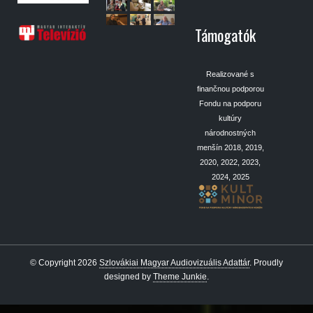
Támogatók
Realizované s
finančnou podporou
Fondu na podporu
kultúry
národnostných
menšín 2018, 2019,
2020, 2022, 2023,
2024, 2025
© Copyright 2026
Szlovákiai Magyar Audiovizuális Adattár
.
Proudly
designed by
Theme Junkie
.