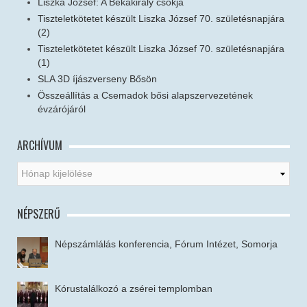
Liszka József: A Békakirály csókja
Tiszteletkötetet készült Liszka József 70. születésnapjára
(2)
Tiszteletkötetet készült Liszka József 70. születésnapjára
(1)
SLA 3D íjászverseny Bősön
Összeállítás a Csemadok bősi alapszervezetének
évzárójáról
ARCHÍVUM
NÉPSZERŰ
Népszámlálás konferencia, Fórum Intézet, Somorja
Kórustalálkozó a zsérei templomban