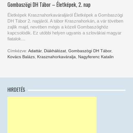
Gombaszögi DH Tábor – Életképek, 2. nap
Életképek Krasznahorkaváraljáról Életképek a Gombaszögi
DH Tábor 2. napjáról. A tábor Krasznahorkán, a vár tövében
zajlik majd, nevében mégis a közeli Gombaszöghöz
kapcsolódik. Ez utóbbi helyen ugyanis a szlovákiai magyar
fiatalok…
Címkézve:
Adattár
,
Diákhálózat
,
Gombaszögi DH Tábor
,
Kovács Balázs
,
Krasznahorkaváralja
,
Nagyferenc Katalin
HIRDETÉS