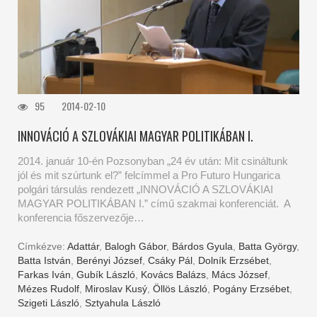
95
2014-02-10
INNOVÁCIÓ A SZLOVÁKIAI MAGYAR POLITIKÁBAN I.
2014. január 10-én Pozsonyban „24 év után: Mit csináltunk
jól és mit szúrtunk el?” felcímmel a Pro Futuro Hungarica
polgári társulás rendezett „INNOVÁCIÓ A SZLOVÁKIAI
MAGYAR POLITIKÁBAN I.” című szakmai konferenciát. A
konferencia főszervezője…
Címkézve:
Adattár
,
Balogh Gábor
,
Bárdos Gyula
,
Batta György
,
Batta István
,
Berényi József
,
Csáky Pál
,
Dolník Erzsébet
,
Farkas Iván
,
Gubík László
,
Kovács Balázs
,
Mács József
,
Mézes Rudolf
,
Miroslav Kusý
,
Öllös László
,
Pogány Erzsébet
,
Szigeti László
,
Sztyahula László