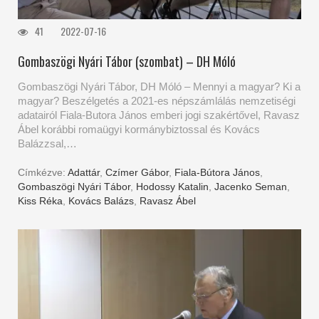
41
2022-07-16
Gombaszögi Nyári Tábor (szombat) – DH Móló
Gombaszögi Nyári Tábor, DH Móló – Mennyi a magyar? Ki a
magyar? Beszélgetés a 2021-es népszámlálás nemzetiségi
adatairól Fiala-Butora János emberi jogi szakértővel, Ravasz
Ábel korábbi romaügyi kormánybiztossal és Kovács
Balázzsal,…
Címkézve:
Adattár
,
Czímer Gábor
,
Fiala-Bútora János
,
Gombaszögi Nyári Tábor
,
Hodossy Katalin
,
Jacenko Seman
,
Kiss Réka
,
Kovács Balázs
,
Ravasz Ábel