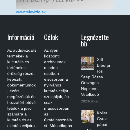
www.televizio.sk
Információ
Célok
Legnézette
Bb
Az audiovizuális
Az ilyen
termékek a
központi
XIII.
kulturális és
archívumok
Bíborpi
történelmi
minden
ros
örökség részét
esetben
Szép Rózsa
képezik,
elsősorban a
Országos
dokumentumok
nyilvános
Népzenei
, ezért
kutatás célját
Vetélkedő
megőrzésük és
szolgálják, és
2023-10-28
hozzáférhetővé
csak
tételük a jövő
másodsorban
Koller
számára a
az
Gyula
kutatás és az
újrafelhasználá
pápai
oktatás céljaira
st. Másodlagos