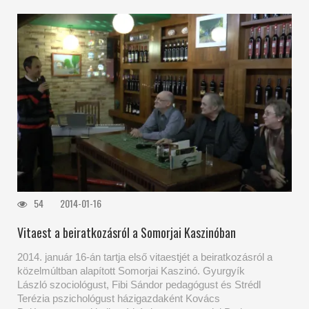
54
2014-01-16
Vitaest a beiratkozásról a Somorjai Kaszinóban
2014. január 16-án tartja első vitaestjét a beiratkozásról a
közelmúltban alapított Somorjai Kaszinó. Gyurgyík
László szociológust, Fibi Sándor pedagógust és Strédl
Terézia pszichológust házigazdaként Kovács