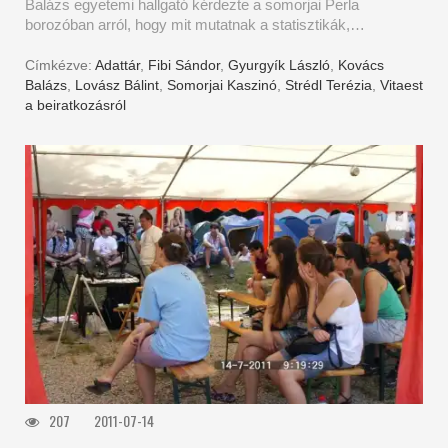
Balázs egyetemi hallgató kérdezte a somorjai Perla
borozóban arról, hogy mit mutatnak a statisztikák,…
Címkézve:
Adattár
,
Fibi Sándor
,
Gyurgyík László
,
Kovács
Balázs
,
Lovász Bálint
,
Somorjai Kaszinó
,
Strédl Terézia
,
Vitaest
a beiratkozásról
207
2011-07-14