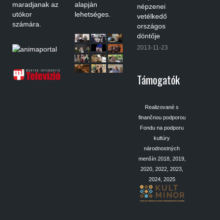
maradjanak az
alapján
népzenei
utókor
lehetséges.
vetélkedő
számára.
országos
döntője
2013-11-23
Támogatók
Realizované s
finančnou podporou
Fondu na podporu
kultúry
národnostných
menšín 2018, 2019,
2020, 2022, 2023,
2024, 2025