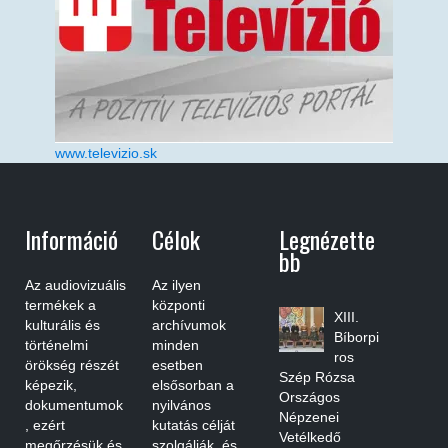
www.televizio.sk
Információ
Célok
Legnézette
Bb
Az audiovizuális
Az ilyen
termékek a
központi
XIII.
kulturális és
archívumok
Bíborpi
történelmi
minden
ros
örökség részét
esetben
Szép Rózsa
képezik,
elsősorban a
Országos
dokumentumok
nyilvános
Népzenei
, ezért
kutatás célját
Vetélkedő
megőrzésük és
szolgálják, és