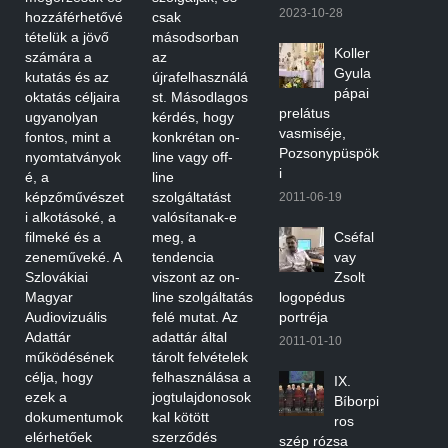
2023-10-28
hozzáférhetővé
csak
tételük a jövő
másodsorban
Koller
számára a
az
Gyula
kutatás és az
újrafelhasználá
pápai
oktatás céljaira
st. Másodlagos
prelátus
ugyanolyan
kérdés, hogy
vasmiséje,
fontos, mint a
konkrétan on-
Pozsonypüspök
nyomtatványok
line vagy off-
i
é, a
line
képzőművészet
szolgáltatást
2011-06-19
i alkotásoké, a
valósítanak-e
filmeké és a
meg, a
Cséfal
zeneműveké. A
tendencia
vay
Szlovákiai
viszont az on-
Zsolt
Magyar
line szolgáltatás
logopédus
Audiovizuális
felé mutat. Az
portréja
Adattár
adattár által
2011-01-10
működésének
tárolt felvételek
célja, hogy
felhasználása a
IX.
ezek a
jogtulajdonosok
Bíborpi
dokumentumok
kal kötött
ros
elérhetőek
szerződés
szép rózsa