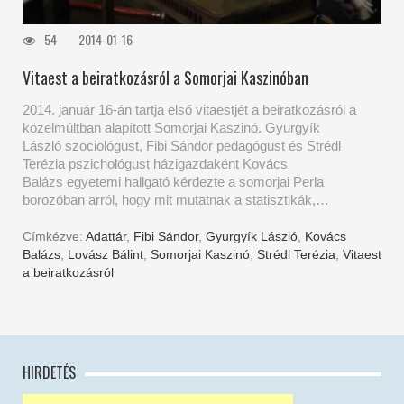
54
2014-01-16
Vitaest a beiratkozásról a Somorjai Kaszinóban
2014. január 16-án tartja első vitaestjét a beiratkozásról a
közelmúltban alapított Somorjai Kaszinó. Gyurgyík
László szociológust, Fibi Sándor pedagógust és Strédl
Terézia pszichológust házigazdaként Kovács
Balázs egyetemi hallgató kérdezte a somorjai Perla
borozóban arról, hogy mit mutatnak a statisztikák,…
Címkézve:
Adattár
,
Fibi Sándor
,
Gyurgyík László
,
Kovács
Balázs
,
Lovász Bálint
,
Somorjai Kaszinó
,
Strédl Terézia
,
Vitaest
a beiratkozásról
HIRDETÉS