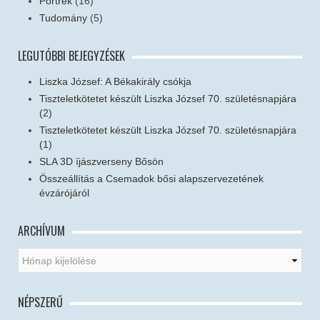
Portrék
(16)
Tudomány
(5)
LEGUTÓBBI BEJEGYZÉSEK
Liszka József: A Békakirály csókja
Tiszteletkötetet készült Liszka József 70. születésnapjára
(2)
Tiszteletkötetet készült Liszka József 70. születésnapjára
(1)
SLA 3D íjászverseny Bősön
Összeállítás a Csemadok bősi alapszervezetének
évzárójáról
ARCHÍVUM
NÉPSZERŰ