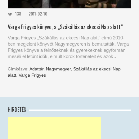
138
2011-02-10
Varga Frigyes könyve, a „Szákállás az ekecsi Nap alatt”
Varga Frigyes „Szákállás az ekecsi Nap alatt” című 2010-
ben megjelent könyvét Nagymegyeren is bemutatták. Varga
Frigyes könyve a felnőtteknek és gyerekeknek egyformán
meséli el letűnt idők, elmúlt korok történeteit és azok…
Címkézve:
Adattár
,
Nagymegyer
,
Szákállás az ekecsi Nap
alatt
,
Varga Frigyes
HIRDETÉS