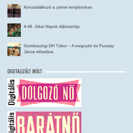
Kórustalálkozó a zsérei templomban
A 48. Jókai Napok díjkiosztója
Gombaszögi DH Tábor – A megnyitó és Pusztay
János előadása
DIGITALIZÁLT MÚLT