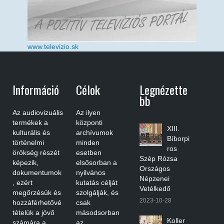
www.televizio.sk
Információ
Célok
Legnézette
Bb
Az audiovizuális
Az ilyen
termékek a
központi
XIII.
kulturális és
archívumok
Bíborpi
történelmi
minden
ros
örökség részét
esetben
Szép Rózsa
képezik,
elsősorban a
Országos
dokumentumok
nyilvános
Népzenei
, ezért
kutatás célját
Vetélkedő
megőrzésük és
szolgálják, és
2023-10-28
hozzáférhetővé
csak
tételük a jövő
másodsorban
Koller
számára a
az