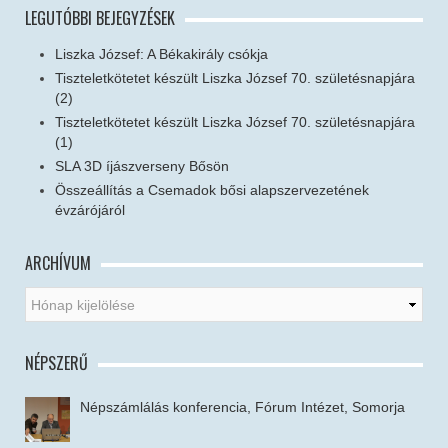
LEGUTÓBBI BEJEGYZÉSEK
Liszka József: A Békakirály csókja
Tiszteletkötetet készült Liszka József 70. születésnapjára
(2)
Tiszteletkötetet készült Liszka József 70. születésnapjára
(1)
SLA 3D íjászverseny Bősön
Összeállítás a Csemadok bősi alapszervezetének
évzárójáról
ARCHÍVUM
NÉPSZERŰ
Népszámlálás konferencia, Fórum Intézet, Somorja