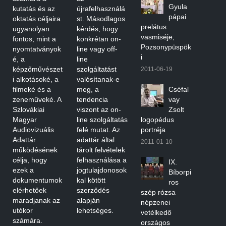
Gyula
kutatás és az
újrafelhasználá
pápai
oktatás céljaira
st. Másodlagos
prelátus
ugyanolyan
kérdés, hogy
vasmiséje,
fontos, mint a
konkrétan on-
Pozsonypüspök
nyomtatványok
line vagy off-
i
é, a
line
képzőművészet
szolgáltatást
2011-06-19
i alkotásoké, a
valósítanak-e
filmeké és a
meg, a
Cséfal
zeneműveké. A
tendencia
vay
Szlovákiai
viszont az on-
Zsolt
Magyar
line szolgáltatás
logopédus
Audiovizuális
felé mutat. Az
portréja
Adattár
adattár által
2011-01-10
működésének
tárolt felvételek
célja, hogy
felhasználása a
IX.
ezek a
jogtulajdonosok
Bíborpi
dokumentumok
kal kötött
ros
elérhetőek
szerződés
szép rózsa
maradjanak az
alapján
népzenei
utókor
lehetséges.
vetélkedő
számára.
országos