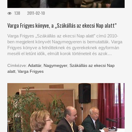
138
2011-02-10
Varga Frigyes könyve, a „Szákállás az ekecsi Nap alatt”
Varga Frigyes „Szákállás az ekecsi Nap alatt” című 2010-
ben megjelent könyvét Nagymegyeren is bemutatták. Varga
Frigyes könyve a felnőtteknek és gyerekeknek egyformán
meséli el letűnt idők, elmúlt korok történeteit és azok…
Címkézve:
Adattár
,
Nagymegyer
,
Szákállás az ekecsi Nap
alatt
,
Varga Frigyes