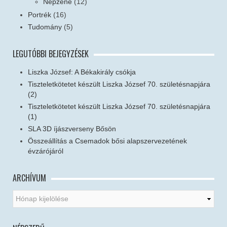
Népzene
(12)
Portrék
(16)
Tudomány
(5)
LEGUTÓBBI BEJEGYZÉSEK
Liszka József: A Békakirály csókja
Tiszteletkötetet készült Liszka József 70. születésnapjára
(2)
Tiszteletkötetet készült Liszka József 70. születésnapjára
(1)
SLA 3D íjászverseny Bősön
Összeállítás a Csemadok bősi alapszervezetének
évzárójáról
ARCHÍVUM