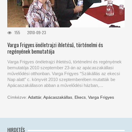
155
2010-09-23
Varga Frigyes önéletrajzi ihletésű, történelmi és
regényének bemutatója
Varga Frigyes önéletrajzi ihletésű, történelmi és regényének
bemutatója 2010 szeptember 23-án az apácaszakállasi
művelődési otthonban. Varga Frigyes “Szákállás az ekecsi
Nap alatt” c. könyvét 2010 szeptemberében mutatták be
Apácaszakállason abban a művelődési házban,…
Címkézve:
Adattár
,
Apácaszakállas
,
Ekecs
,
Varga Frigyes
HIRDETÉS