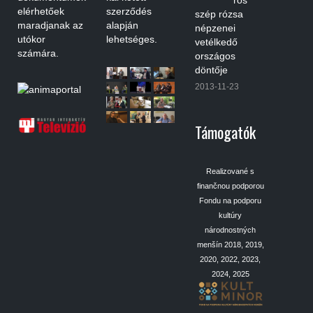
ros
elérhetőek
szerződés
szép rózsa
maradjanak az
alapján
népzenei
utókor
lehetséges.
vetélkedő
számára.
országos
döntője
2013-11-23
Támogatók
Realizované s
finančnou podporou
Fondu na podporu
kultúry
národnostných
menšín 2018, 2019,
2020, 2022, 2023,
2024, 2025