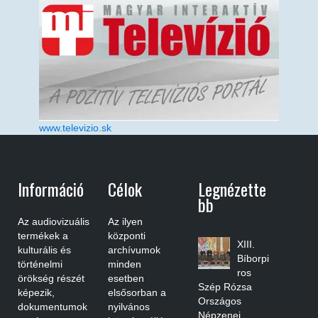
www.televizio.sk
Információ
Célok
Legnézette
Bb
Az audiovizuális
Az ilyen
termékek a
központi
XIII.
kulturális és
archívumok
Bíborpi
történelmi
minden
ros
örökség részét
esetben
Szép Rózsa
képezik,
elsősorban a
Országos
dokumentumok
nyilvános
Népzenei