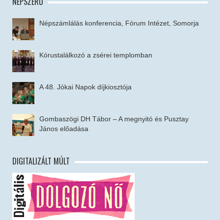
NÉPSZERŰ
Népszámlálás konferencia, Fórum Intézet, Somorja
Kórustalálkozó a zsérei templomban
A 48. Jókai Napok díjkiosztója
Gombaszögi DH Tábor – A megnyitó és Pusztay
János előadása
DIGITALIZÁLT MÚLT