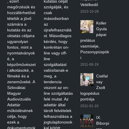
, ezért
kutatás célját
Vetélkedő
megőrzésük és
szolgálják, és
2023-10-28
hozzáférhetővé
csak
tételük a jövő
másodsorban
Koller
számára a
az
Gyula
kutatás és az
újrafelhasználá
pápai
oktatás céljaira
st. Másodlagos
prelátus
ugyanolyan
kérdés, hogy
vasmiséje,
fontos, mint a
konkrétan on-
Pozsonypüspök
nyomtatványok
line vagy off-
i
é, a
line
képzőművészet
szolgáltatást
2011-06-19
i alkotásoké, a
valósítanak-e
filmeké és a
meg, a
Cséfal
zeneműveké. A
tendencia
vay
Szlovákiai
viszont az on-
Zsolt
Magyar
line szolgáltatás
logopédus
Audiovizuális
felé mutat. Az
portréja
Adattár
adattár által
2011-01-10
működésének
tárolt felvételek
célja, hogy
felhasználása a
IX.
ezek a
jogtulajdonosok
Bíborpi
dokumentumok
kal kötött