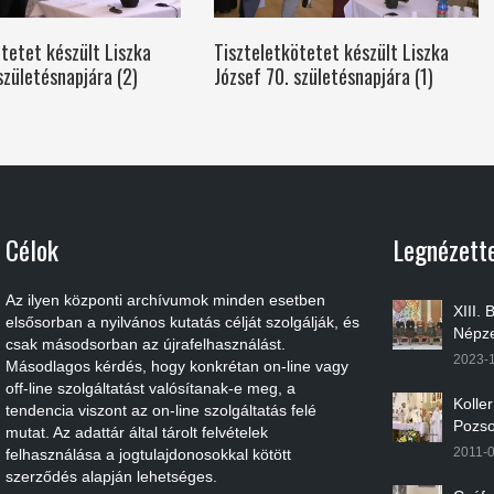
tetet készült Liszka
Tiszteletkötetet készült Liszka
születésnapjára (2)
József 70. születésnapjára (1)
Célok
Legnézett
Az ilyen központi archívumok minden esetben
XIII.
elsősorban a nyilvános kutatás célját szolgálják, és
Népze
csak másodsorban az újrafelhasználást.
2023-
Másodlagos kérdés, hogy konkrétan on-line vagy
off-line szolgáltatást valósítanak-e meg, a
Kolle
tendencia viszont az on-line szolgáltatás felé
Pozso
mutat. Az adattár által tárolt felvételek
2011-
felhasználása a jogtulajdonosokkal kötött
szerződés alapján lehetséges.