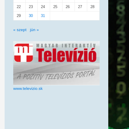
22
23
24
25
26
27
28
29
30
31
« szept
jún »
www.televizio.sk