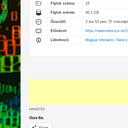
Fájlok száma:
18
Fájlok mérete
40,1 GB
Összidő:
3 óra 53 perc 37 másodp
Előnézet:
https://www.televizio.sk
Létrehozó:
Magyar Interaktív Televíz
HIRDETÉS
Share this:
Share