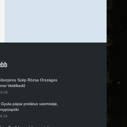
ebb
 Bíborpiros Szép Rózsa Országos
nei Vetélkedő
10-28
r Gyula pápai prelátus vasmiséje,
nypüspöki
06-19