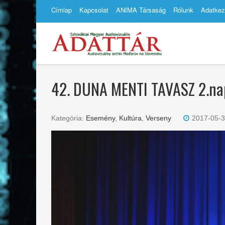
Címlap
Kapcsolat
ANIMA Társaság
Rólunk
Adatkez
42. DUNA MENTI TAVASZ 2.na
Kategória:
Esemény
,
Kultúra
,
Verseny
2017-05-