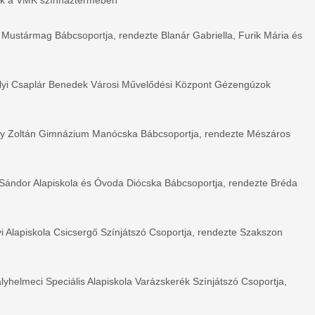
ola Mustármag Bábcsoportja, rendezte Blanár Gabriella, Furik Mária és
elyi Csaplár Benedek Városi Művelődési Központ Gézengúzok
ály Zoltán Gimnázium Manócska Bábcsoportja, rendezte Mészáros
 Sándor Alapiskola és Óvoda Diócska Bábcsoportja, rendezte Bréda
yi Alapiskola Csicsergő Színjátszó Csoportja, rendezte Szakszon
ályhelmeci Speciális Alapiskola Varázskerék Színjátszó Csoportja,