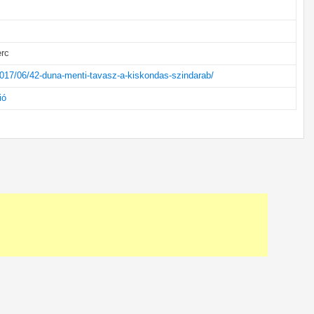
erc
/2017/06/42-duna-menti-tavasz-a-kiskondas-szindarab/
ió