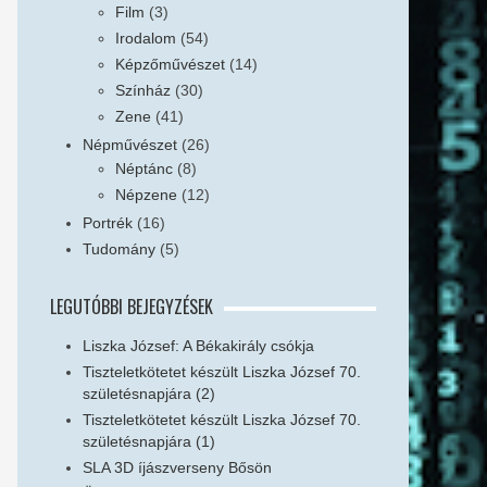
Film
(3)
Irodalom
(54)
Képzőművészet
(14)
Színház
(30)
Zene
(41)
Népművészet
(26)
Néptánc
(8)
Népzene
(12)
Portrék
(16)
Tudomány
(5)
LEGUTÓBBI BEJEGYZÉSEK
Liszka József: A Békakirály csókja
Tiszteletkötetet készült Liszka József 70.
születésnapjára (2)
Tiszteletkötetet készült Liszka József 70.
születésnapjára (1)
SLA 3D íjászverseny Bősön