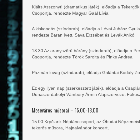
Kiálts Asszonyt! (dramatikus játék), előadja a Tekergő
Csoportja, rendezte Magyar Gaál Lívia
A kiskondás (színdarab), előadja a Lévai Juhász Gyula
rendezte Baran Ivett, Sava Erzsébet és Levák Anikó
13.30 Az aranyszőrű bárány (színdarab), előadja a Per
Csoportja, rendezte Török Sarolta és Pinke Andrea
Pázmán lovag (színdarab), előadja Galántai Kodály Z
Ez egy ilyen nap (szerkesztett játék), előadja a Csa
Dunaszerdahelyi Vámbéry Ármin Alapszervezet Fókusz 
Meseváros műsorai – 15.00-18.00
15.00 Krpčiarik Néptánccsoport, az Óbudai Népzeneisk
tekerős műsora, Hajnalvándor koncert,