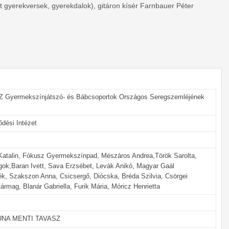
 gyerekversek, gyerekdalok), gitáron kísér Farnbauer Péter
Gyermekszínjátszó- és Bábcsoportok Országos Seregszemléjének
dési Intézet
s Katalin, Fókusz Gyermekszínpad, Mészáros Andrea,Török Sarolta,
gok,Baran Ivett, Sava Erzsébet, Levák Anikó, Magyar Gaál
ék, Szakszon Anna, Csicsergő, Diócska, Bréda Szilvia, Csörgei
mag, Blanár Gabriella, Furik Mária, Móricz Henrietta
 DUNA MENTI TAVASZ