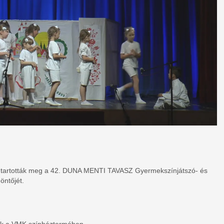
en tartották meg a 42. DUNA MENTI TAVASZ Gyermekszínjátszó- és
ntőjét.
rok a VMK színháztermében