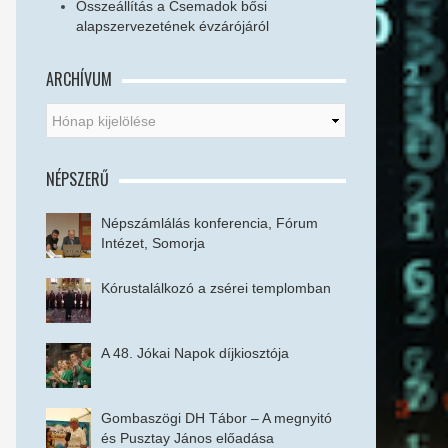
Összeállítás a Csemadok bősi
alapszervezetének évzárójáról
ARCHÍVUM
NÉPSZERŰ
Népszámlálás konferencia, Fórum
Intézet, Somorja
Kórustalálkozó a zsérei templomban
A 48. Jókai Napok díjkiosztója
Gombaszögi DH Tábor – A megnyitó
és Pusztay János előadása