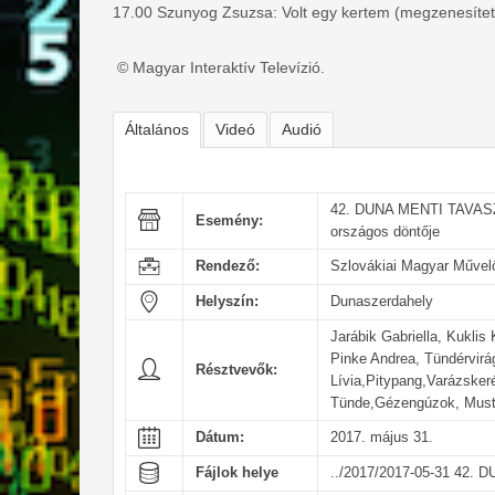
17.00 Szunyog Zsuzsa: Volt egy kertem (megzenesített
© Magyar Interaktív Televízió.
Általános
Videó
Audió
42. DUNA MENTI TAVASZ 
Esemény:
országos döntője
Rendező:
Szlovákiai Magyar Művelő
Helyszín:
Dunaszerdahely
Jarábik Gabriella, Kukli
Pinke Andrea, Tündérvirá
Résztvevők:
Lívia,Pitypang,Varázsker
Tünde,Gézengúzok, Mustár
Dátum:
2017. május 31.
Fájlok helye
../2017/2017-05-31 42.