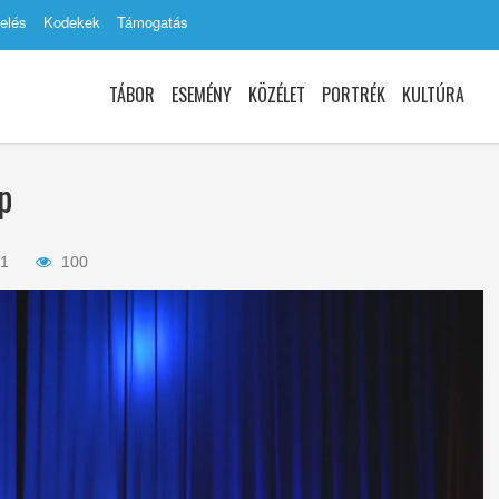
elés
Kodekek
Támogatás
TÁBOR
ESEMÉNY
KÖZÉLET
PORTRÉK
KULTÚRA
p
31
100