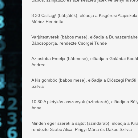
8.30 Csillagj! (bábjáték), előadja a Kisgéresi Alapisk
Móricz Henrietta
Varjútestvérek (bábos mese), előadja a Dunaszerdah
Bábcsoportja, rendezte Csörgei Tünde
Az ostoba Emelja (bábmese), előadja a Galántai Kod
Andrea
A kis gömböc (bábos mese), előadja a Diószegi Petőfi
Szilvia
10.30 A pletykás asszonyok (színdarab), előadja a Bél
Anna
Minden egér szereti a sajtot (színdarab), előadja a Kir
rendezte Szabó Alica, Pirigyi Mária és Dakos Szilvia