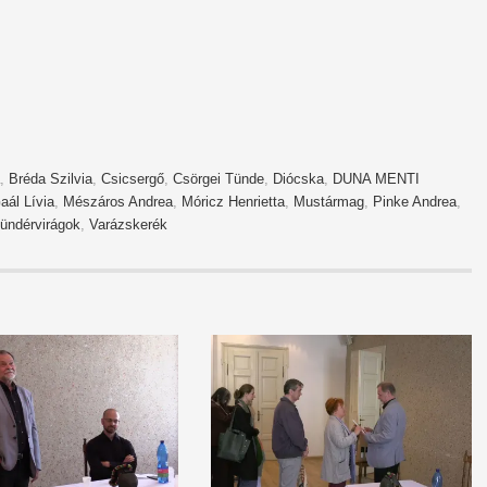
,
Bréda Szilvia
,
Csicsergő
,
Csörgei Tünde
,
Diócska
,
DUNA MENTI
aál Lívia
,
Mészáros Andrea
,
Móricz Henrietta
,
Mustármag
,
Pinke Andrea
,
ündérvirágok
,
Varázskerék