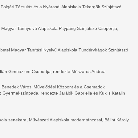
k Polgári Társulás és a Nyárasdi Alapiskola Tekergők Színjátszó
 Magyar Tannyelvű Alapiskola Pitypang Színjátszó Csoportja,
betei Magyar Tanítási Nyelvű Alapiskola Tündérvirágok Színjátszó
oltán Gimnázium Csoportja, rendezte Mészáros Andrea
plár Benedek Városi Művelődési Központ és a Csemadok
Gyermekszínpada, rendezte Jarábik Gabriella és Kuklis Katalin
ola zenekara, Művészeti Alapiskola moderntáncosai, Bálint Károly