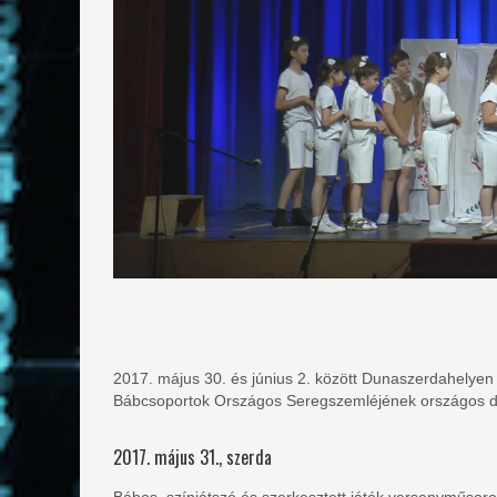
2017. május 30. és június 2. között Dunaszerdahely
Bábcsoportok Országos Seregszemléjének országos dö
2017. május 31., szerda
Bábos, színjátszó és szerkesztett játék versenyműso