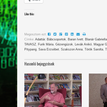
Like this:
Megosztom ezt:
Címke:
Adattár
,
Bábcsoportok
,
Baran Ivett
,
Blanár Gabriella
TAVASZ
,
Furik Mária
,
Gézengúzok
,
Levák Anikó
,
Magyar G
Pitypang
,
Sava Erzsébet
,
Szakszon Anna
,
Török Sarolta
,
T
Hasonló bejegyzések