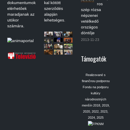
dokumentumok
kal kötött
ros
elérhetőek
szerződés
szép rózsa
maradjanak az
alapján
népzenei
utókor
lehetséges.
vetélkedő
számára.
országos
döntője
2013-11-23
Támogatók
Realizované s
finančnou podporou
Fondu na podporu
kultúry
národnostných
menšín 2018, 2019,
2020, 2022, 2023,
2024, 2025