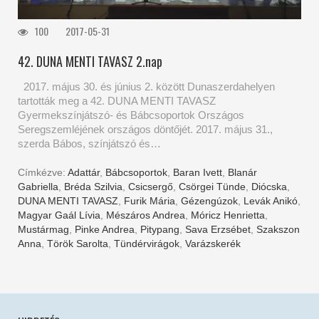
100
2017-05-31
42. DUNA MENTI TAVASZ 2.nap
2017. május 30. és június 2. között Dunaszerdahelyen
tartották meg a 42. DUNA MENTI TAVASZ
Gyermekszínjátszó- és Bábcsoportok Országos
Seregszemléjének országos döntőjét. 2017. május 31.,
szerda Bábos, színjátszó és…
Címkézve:
Adattár
,
Bábcsoportok
,
Baran Ivett
,
Blanár
Gabriella
,
Bréda Szilvia
,
Csicsergő
,
Csörgei Tünde
,
Diócska
,
DUNA MENTI TAVASZ
,
Furik Mária
,
Gézengúzok
,
Levák Anikó
,
Magyar Gaál Lívia
,
Mészáros Andrea
,
Móricz Henrietta
,
Mustármag
,
Pinke Andrea
,
Pitypang
,
Sava Erzsébet
,
Szakszon
Anna
,
Török Sarolta
,
Tündérvirágok
,
Varázskerék