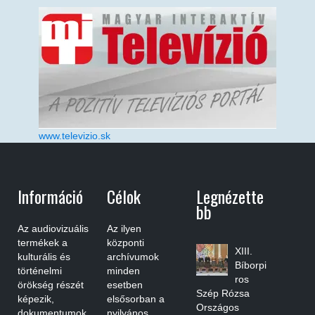
www.televizio.sk
Információ
Célok
Legnézette
Bb
Az audiovizuális
Az ilyen
termékek a
központi
XIII.
kulturális és
archívumok
Bíborpi
történelmi
minden
ros
örökség részét
esetben
Szép Rózsa
képezik,
elsősorban a
Országos
dokumentumok
nyilvános