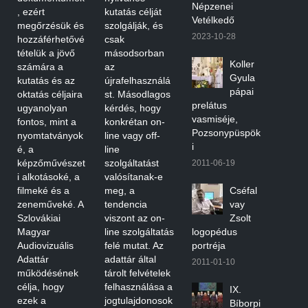
Népzenei
, ezért
kutatás célját
Vetélkedő
megőrzésük és
szolgálják, és
2023-10-28
hozzáférhetővé
csak
tételük a jövő
másodsorban
Koller
számára a
az
Gyula
kutatás és az
újrafelhasználá
pápai
oktatás céljaira
st. Másodlagos
prelátus
ugyanolyan
kérdés, hogy
vasmiséje,
fontos, mint a
konkrétan on-
Pozsonypüspök
nyomtatványok
line vagy off-
i
é, a
line
képzőművészet
szolgáltatást
2011-06-19
i alkotásoké, a
valósítanak-e
filmeké és a
meg, a
Cséfal
zeneműveké. A
tendencia
vay
Szlovákiai
viszont az on-
Zsolt
Magyar
line szolgáltatás
logopédus
Audiovizuális
felé mutat. Az
portréja
Adattár
adattár által
2011-01-10
működésének
tárolt felvételek
célja, hogy
felhasználása a
IX.
ezek a
jogtulajdonosok
Bíborpi