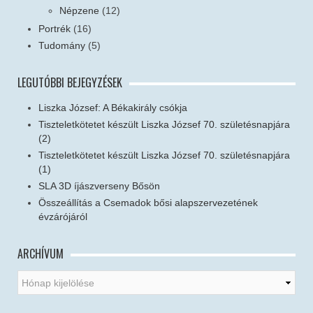
Népzene
(12)
Portrék
(16)
Tudomány
(5)
LEGUTÓBBI BEJEGYZÉSEK
Liszka József: A Békakirály csókja
Tiszteletkötetet készült Liszka József 70. születésnapjára
(2)
Tiszteletkötetet készült Liszka József 70. születésnapjára
(1)
SLA 3D íjászverseny Bősön
Összeállítás a Csemadok bősi alapszervezetének
évzárójáról
ARCHÍVUM