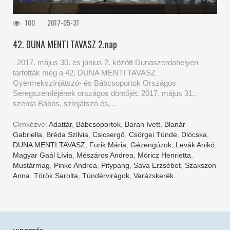
100
2017-05-31
42. DUNA MENTI TAVASZ 2.nap
2017. május 30. és június 2. között Dunaszerdahelyen
tartották meg a 42. DUNA MENTI TAVASZ
Gyermekszínjátszó- és Bábcsoportok Országos
Seregszemléjének országos döntőjét. 2017. május 31.,
szerda Bábos, színjátszó és…
Címkézve:
Adattár
,
Bábcsoportok
,
Baran Ivett
,
Blanár
Gabriella
,
Bréda Szilvia
,
Csicsergő
,
Csörgei Tünde
,
Diócska
,
DUNA MENTI TAVASZ
,
Furik Mária
,
Gézengúzok
,
Levák Anikó
,
Magyar Gaál Lívia
,
Mészáros Andrea
,
Móricz Henrietta
,
Mustármag
,
Pinke Andrea
,
Pitypang
,
Sava Erzsébet
,
Szakszon
Anna
,
Török Sarolta
,
Tündérvirágok
,
Varázskerék