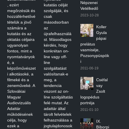
Népzenei
, ezért
kutatás célját
Vetélkedő
megőrzésük és
szolgálják, és
2023-10-28
hozzáférhetővé
csak
tételük a jövő
másodsorban
Koller
számára a
az
Gyula
kutatás és az
újrafelhasználá
pápai
oktatás céljaira
st. Másodlagos
prelátus
ugyanolyan
kérdés, hogy
vasmiséje,
fontos, mint a
konkrétan on-
Pozsonypüspök
nyomtatványok
line vagy off-
i
é, a
line
képzőművészet
szolgáltatást
2011-06-19
i alkotásoké, a
valósítanak-e
filmeké és a
meg, a
Cséfal
zeneműveké. A
tendencia
vay
Szlovákiai
viszont az on-
Zsolt
Magyar
line szolgáltatás
logopédus
Audiovizuális
felé mutat. Az
portréja
Adattár
adattár által
2011-01-10
működésének
tárolt felvételek
célja, hogy
felhasználása a
IX.
ezek a
jogtulajdonosok
Bíborpi