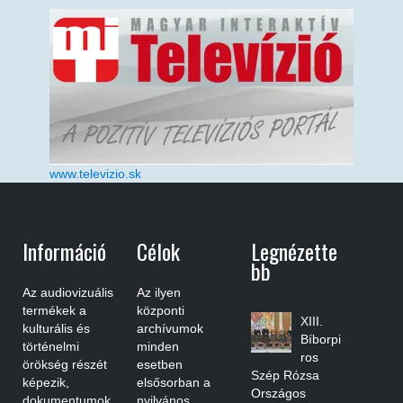
www.televizio.sk
Információ
Célok
Legnézette
Bb
Az audiovizuális
Az ilyen
termékek a
központi
XIII.
kulturális és
archívumok
Bíborpi
történelmi
minden
ros
örökség részét
esetben
Szép Rózsa
képezik,
elsősorban a
Országos
dokumentumok
nyilvános