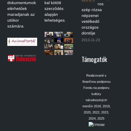
dokumentumok
kal kötött
ros
elérhetőek
szerződés
szép rózsa
maradjanak az
alapján
népzenei
utókor
lehetséges.
vetélkedő
számára.
országos
döntője
2013-11-23
Támogatók
Realizované s
finančnou podporou
Fondu na podporu
kultúry
národnostných
menšín 2018, 2019,
2020, 2022, 2023,
2024, 2025