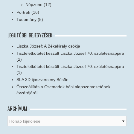
Népzene
(12)
Portrék
(16)
Tudomány
(5)
LEGUTÓBBI BEJEGYZÉSEK
Liszka József: A Békakirály csókja
Tiszteletkötetet készült Liszka József 70. születésnapjára
(2)
Tiszteletkötetet készült Liszka József 70. születésnapjára
(1)
SLA 3D íjászverseny Bősön
Összeállítás a Csemadok bősi alapszervezetének
évzárójáról
ARCHÍVUM