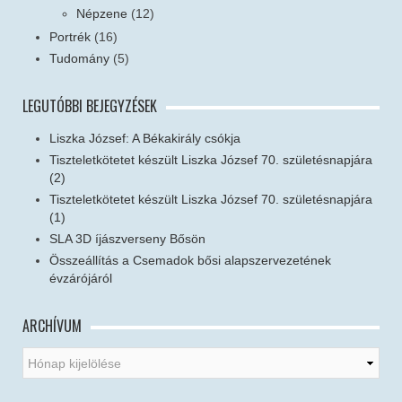
Népzene
(12)
Portrék
(16)
Tudomány
(5)
LEGUTÓBBI BEJEGYZÉSEK
Liszka József: A Békakirály csókja
Tiszteletkötetet készült Liszka József 70. születésnapjára
(2)
Tiszteletkötetet készült Liszka József 70. születésnapjára
(1)
SLA 3D íjászverseny Bősön
Összeállítás a Csemadok bősi alapszervezetének
évzárójáról
ARCHÍVUM