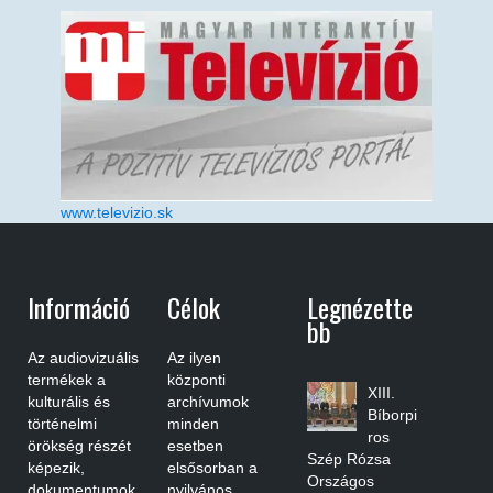
www.televizio.sk
Információ
Célok
Legnézette
Bb
Az audiovizuális
Az ilyen
termékek a
központi
XIII.
kulturális és
archívumok
Bíborpi
történelmi
minden
ros
örökség részét
esetben
Szép Rózsa
képezik,
elsősorban a
Országos
dokumentumok
nyilvános