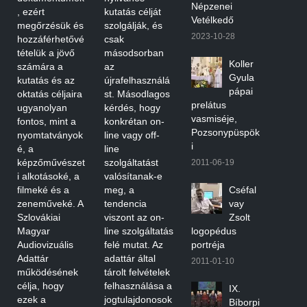
Népzenei
, ezért
kutatás célját
Vetélkedő
megőrzésük és
szolgálják, és
2023-10-28
hozzáférhetővé
csak
tételük a jövő
másodsorban
Koller
számára a
az
Gyula
kutatás és az
újrafelhasználá
pápai
oktatás céljaira
st. Másodlagos
prelátus
ugyanolyan
kérdés, hogy
vasmiséje,
fontos, mint a
konkrétan on-
Pozsonypüspök
nyomtatványok
line vagy off-
i
é, a
line
képzőművészet
szolgáltatást
2011-06-19
i alkotásoké, a
valósítanak-e
filmeké és a
meg, a
Cséfal
zeneműveké. A
tendencia
vay
Szlovákiai
viszont az on-
Zsolt
Magyar
line szolgáltatás
logopédus
Audiovizuális
felé mutat. Az
portréja
Adattár
adattár által
2011-01-10
működésének
tárolt felvételek
célja, hogy
felhasználása a
IX.
ezek a
jogtulajdonosok
Bíborpi