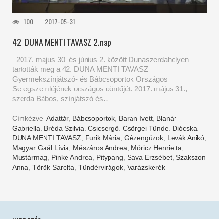
100
2017-05-31
42. DUNA MENTI TAVASZ 2.nap
2017. május 30. és június 2. között Dunaszerdahelyen
tartották meg a 42. DUNA MENTI TAVASZ
Gyermekszínjátszó- és Bábcsoportok Országos
Seregszemléjének országos döntőjét. 2017. május 31.,
szerda Bábos, színjátszó és…
Címkézve:
Adattár
,
Bábcsoportok
,
Baran Ivett
,
Blanár
Gabriella
,
Bréda Szilvia
,
Csicsergő
,
Csörgei Tünde
,
Diócska
,
DUNA MENTI TAVASZ
,
Furik Mária
,
Gézengúzok
,
Levák Anikó
,
Magyar Gaál Lívia
,
Mészáros Andrea
,
Móricz Henrietta
,
Mustármag
,
Pinke Andrea
,
Pitypang
,
Sava Erzsébet
,
Szakszon
Anna
,
Török Sarolta
,
Tündérvirágok
,
Varázskerék