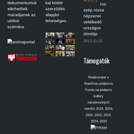
dokumentumok
kal kötött
ros
elérhetőek
szerződés
szép rózsa
maradjanak az
alapján
népzenei
utókor
lehetséges.
vetélkedő
számára.
országos
döntője
2013-11-23
Támogatók
Realizované s
finančnou podporou
Fondu na podporu
kultúry
národnostných
menšín 2018, 2019,
2020, 2022, 2023,
2024, 2025